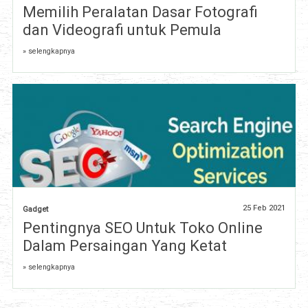
Memilih Peralatan Dasar Fotografi
dan Videografi untuk Pemula
» selengkapnya
25 Feb 2021
Gadget
Pentingnya SEO Untuk Toko Online
Dalam Persaingan Yang Ketat
» selengkapnya