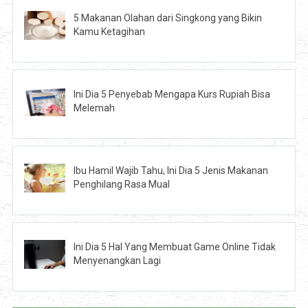
5 Makanan Olahan dari Singkong yang Bikin
Kamu Ketagihan
Ini Dia 5 Penyebab Mengapa Kurs Rupiah Bisa
Melemah
Ibu Hamil Wajib Tahu, Ini Dia 5 Jenis Makanan
Penghilang Rasa Mual
Ini Dia 5 Hal Yang Membuat Game Online Tidak
Menyenangkan Lagi