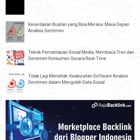
Kecerdasan Buatan yang Bisa Merasa: Masa Depan
Analisis Sentimen
Teknik Pemantauan Sosial Media: Membaca Tren dan
Sentimen Konsumen Secara Real-Time
Tidak Lagi Menebak: Keakuratan Software Analisis
Sentimen dalam Mengolah Data Sosial