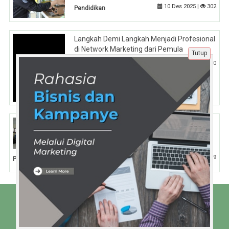
10 Des 2025 |
302
Pendidikan
Langkah Demi Langkah Menjadi Profesional
di Network Marketing dari Pemula
Tutup
16 Des 2025 |
390
Tips
Tips Sukses Mengadakan Event Olahraga
yang Memaksimalkan Potensi Siswa di
Boarding School Tingkat SMA
4 Nov 2024 |
699
Pendidikan
Beranda
Tentang Kami
Disclaimer