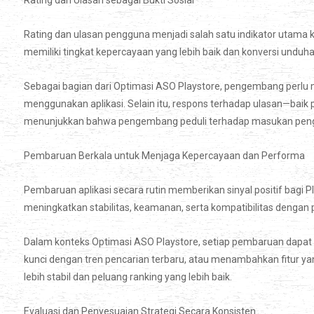
Rating dan Ulasan sebagai Bukti Sosial
Rating dan ulasan pengguna menjadi salah satu indikator utama kua
memiliki tingkat kepercayaan yang lebih baik dan konversi unduhan
Sebagai bagian dari Optimasi ASO Playstore, pengembang perlu
menggunakan aplikasi. Selain itu, respons terhadap ulasan—baik p
menunjukkan bahwa pengembang peduli terhadap masukan pengg
Pembaruan Berkala untuk Menjaga Kepercayaan dan Performa
Pembaruan aplikasi secara rutin memberikan sinyal positif bagi 
meningkatkan stabilitas, keamanan, serta kompatibilitas dengan 
Dalam konteks Optimasi ASO Playstore, setiap pembaruan dapa
kunci dengan tren pencarian terbaru, atau menambahkan fitur yan
lebih stabil dan peluang ranking yang lebih baik.
Evaluasi dan Penyesuaian Strategi Secara Konsisten