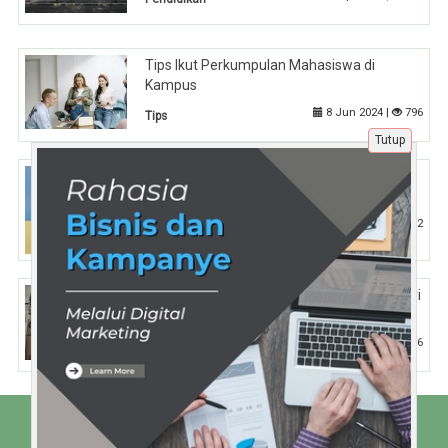
Tips Ikut Perkumpulan Mahasiswa di
Kampus
8 Jun 2024 |
796
Tips
Tutup
Strategi Content SEO untuk Meningkatkan
Trafik Website Secara Organik
16 Mar 2026 |
252
Tips
Biaya Pendaftaran CPNS: Cara Menghindari
Biaya Tak Terduga
24 Apr 2025 |
666
Pendidikan
Beranda
Tentang Kami