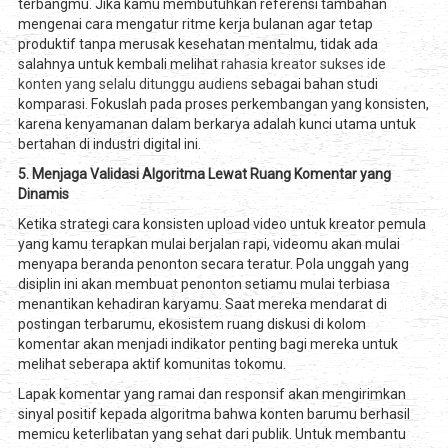
terbangmu. Jika kamu membutuhkan referensi tambahan
mengenai cara mengatur ritme kerja bulanan agar tetap
produktif tanpa merusak kesehatan mentalmu, tidak ada
salahnya untuk kembali melihat
rahasia kreator sukses ide
konten yang selalu ditunggu audiens
sebagai bahan studi
komparasi. Fokuslah pada proses perkembangan yang konsisten,
karena kenyamanan dalam berkarya adalah kunci utama untuk
bertahan di industri digital ini.
5. Menjaga Validasi Algoritma Lewat Ruang Komentar yang
Dinamis
Ketika strategi cara konsisten upload video untuk kreator pemula
yang kamu terapkan mulai berjalan rapi, videomu akan mulai
menyapa beranda penonton secara teratur. Pola unggah yang
disiplin ini akan membuat penonton setiamu mulai terbiasa
menantikan kehadiran karyamu. Saat mereka mendarat di
postingan terbarumu, ekosistem ruang diskusi di kolom
komentar akan menjadi indikator penting bagi mereka untuk
melihat seberapa aktif komunitas tokomu.
Lapak komentar yang ramai dan responsif akan mengirimkan
sinyal positif kepada algoritma bahwa konten barumu berhasil
memicu keterlibatan yang sehat dari publik. Untuk membantu