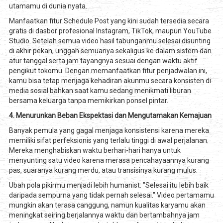
utamamu di dunia nyata.
Manfaatkan fitur Schedule Post yang kini sudah tersedia secara
gratis di dasbor profesional Instagram, TikTok, maupun YouTube
Studio. Setelah semua video hasil tabunganmu selesai disunting
di akhir pekan, unggah semuanya sekaligus ke dalam sistem dan
atur tanggal serta jam tayangnya sesuai dengan waktu aktif
pengikut tokomu. Dengan memanfaatkan fitur penjadwalan ini,
kamu bisa tetap menjaga kehadiran akunmu secara konsisten di
media sosial bahkan saat kamu sedang menikmati liburan
bersama keluarga tanpa memikirkan ponsel pintar.
4. Menurunkan Beban Ekspektasi dan Mengutamakan Kemajuan
Banyak pemula yang gagal menjaga konsistensi karena mereka
memiliki sifat perfeksionis yang terlalu tinggi di awal perjalanan.
Mereka menghabiskan waktu berhari-hari hanya untuk
menyunting satu video karena merasa pencahayaannya kurang
pas, suaranya kurang merdu, atau transisinya kurang mulus.
Ubah pola pikirmu menjadi lebih humanist: "Selesai itu lebih baik
daripada sempurna yang tidak pernah selesai." Video pertamamu
mungkin akan terasa canggung, namun kualitas karyamu akan
meningkat seiring berjalannya waktu dan bertambahnya jam