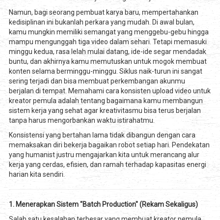
Namun, bagi seorang pembuat karya baru, mempertahankan
kedisiplinan ini bukanlah perkara yang mudah. Di awal bulan,
kamu mungkin memiliki semangat yang menggebu-gebu hingga
mampu mengunggah tiga video dalam sehari. Tetapi memasuki
minggu kedua, rasa lelah mulai datang, ide-ide segar mendadak
buntu, dan akhirnya kamu memutuskan untuk mogok membuat
konten selama berminggu-minggu. Siklus naik-turun ini sangat
sering terjadi dan bisa membuat perkembangan akunmu
berjalan di tempat. Memahami cara konsisten upload video untuk
kreator pemula adalah tentang bagaimana kamu membangun
sistem kerja yang sehat agar kreativitasmu bisa terus berjalan
tanpa harus mengorbankan waktu istirahatmu.
Konsistensi yang bertahan lama tidak dibangun dengan cara
memaksakan diri bekerja bagaikan robot setiap hari. Pendekatan
yang humanist justru mengajarkan kita untuk merancang alur
kerja yang cerdas, efisien, dan ramah terhadap kapasitas energi
harian kita sendiri.
1. Menerapkan Sistem "Batch Production" (Rekam Sekaligus)
Salah satu kesalahan terbesar yang membuat kreator pemula