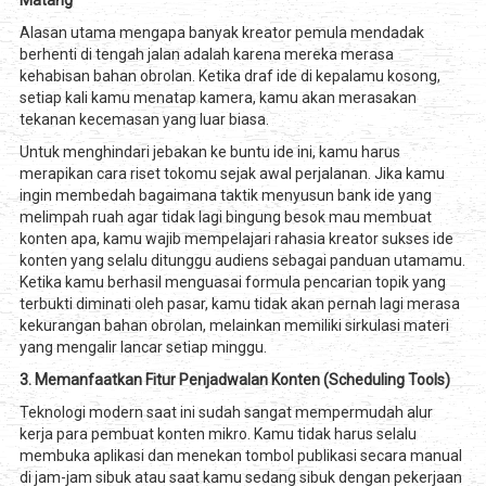
Matang
Alasan utama mengapa banyak kreator pemula mendadak
berhenti di tengah jalan adalah karena mereka merasa
kehabisan bahan obrolan. Ketika draf ide di kepalamu kosong,
setiap kali kamu menatap kamera, kamu akan merasakan
tekanan kecemasan yang luar biasa.
Untuk menghindari jebakan ke buntu ide ini, kamu harus
merapikan cara riset tokomu sejak awal perjalanan. Jika kamu
ingin membedah bagaimana taktik menyusun bank ide yang
melimpah ruah agar tidak lagi bingung besok mau membuat
konten apa, kamu wajib mempelajari rahasia kreator sukses ide
konten yang selalu ditunggu audiens sebagai panduan utamamu.
Ketika kamu berhasil menguasai formula pencarian topik yang
terbukti diminati oleh pasar, kamu tidak akan pernah lagi merasa
kekurangan bahan obrolan, melainkan memiliki sirkulasi materi
yang mengalir lancar setiap minggu.
3. Memanfaatkan Fitur Penjadwalan Konten (Scheduling Tools)
Teknologi modern saat ini sudah sangat mempermudah alur
kerja para pembuat konten mikro. Kamu tidak harus selalu
membuka aplikasi dan menekan tombol publikasi secara manual
di jam-jam sibuk atau saat kamu sedang sibuk dengan pekerjaan