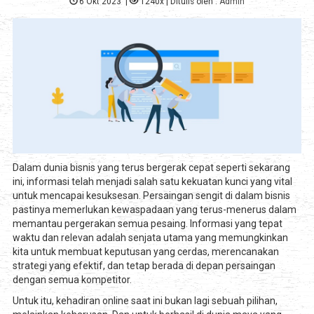
6 Okt 2023
|
1240x
| Ditulis oleh :
Admin
Dalam dunia bisnis yang terus bergerak cepat seperti sekarang
ini, informasi telah menjadi salah satu kekuatan kunci yang vital
untuk mencapai kesuksesan. Persaingan sengit di dalam bisnis
pastinya memerlukan kewaspadaan yang terus-menerus dalam
memantau pergerakan semua pesaing. Informasi yang tepat
waktu dan relevan adalah senjata utama yang memungkinkan
kita untuk membuat keputusan yang cerdas, merencanakan
strategi yang efektif, dan tetap berada di depan persaingan
dengan semua kompetitor.
Untuk itu, kehadiran online saat ini bukan lagi sebuah pilihan,