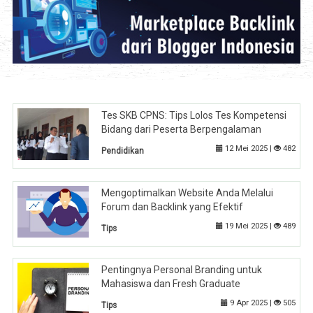
Tes SKB CPNS: Tips Lolos Tes Kompetensi
Bidang dari Peserta Berpengalaman
12 Mei 2025 |
482
Pendidikan
Mengoptimalkan Website Anda Melalui
Forum dan Backlink yang Efektif
19 Mei 2025 |
489
Tips
Pentingnya Personal Branding untuk
Mahasiswa dan Fresh Graduate
9 Apr 2025 |
505
Tips