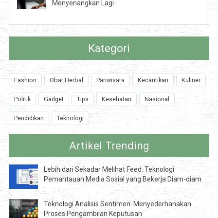
Menyenangkan Lagi
Kategori
Fashion
Obat Herbal
Pariwisata
Kecantikan
Kuliner
Politik
Gadget
Tips
Kesehatan
Nasional
Pendidikan
Teknologi
Artikel Trending
Lebih dari Sekadar Melihat Feed: Teknologi
Pemantauan Media Sosial yang Bekerja Diam-diam
Teknologi Analisis Sentimen: Menyederhanakan
Proses Pengambilan Keputusan