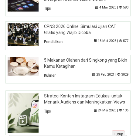
4 Mar 2025 |
580
Tips
CPNS 2026 Online: Simulasi Ujian CAT
Gratis yang Wajib Dicoba
13 Mei 2025 |
577
Pendidikan
5 Makanan Olahan dari Singkong yang Bikin
Kamu Ketagihan
25 Feb 2021 |
3029
Kuliner
Strategi Konten Instagram Edukasi untuk
Menarik Audiens dan Meningkatkan Views
24 Mei 2026 |
136
Tips
Tutup