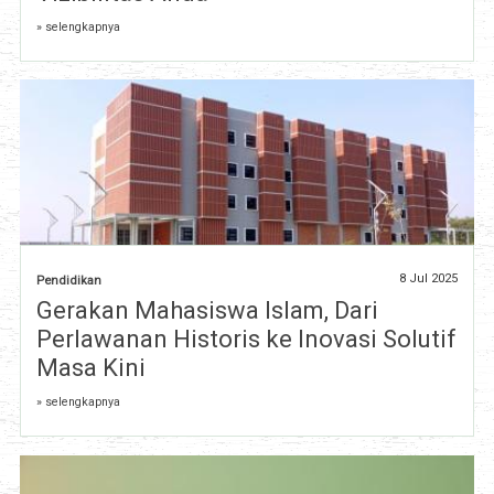
» selengkapnya
8 Jul 2025
Pendidikan
Gerakan Mahasiswa Islam, Dari
Perlawanan Historis ke Inovasi Solutif
Masa Kini
» selengkapnya