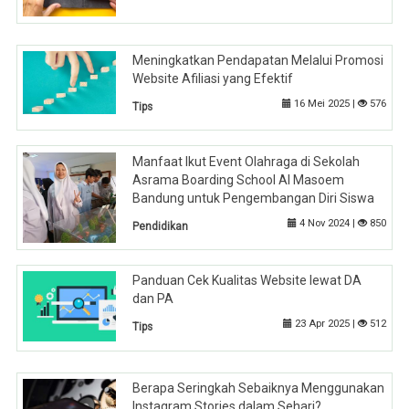
Meningkatkan Pendapatan Melalui Promosi
Website Afiliasi yang Efektif
16 Mei 2025 |
576
Tips
Manfaat Ikut Event Olahraga di Sekolah
Asrama Boarding School Al Masoem
Bandung untuk Pengembangan Diri Siswa
4 Nov 2024 |
850
Pendidikan
Panduan Cek Kualitas Website lewat DA
dan PA
23 Apr 2025 |
512
Tips
Berapa Seringkah Sebaiknya Menggunakan
Instagram Stories dalam Sehari?