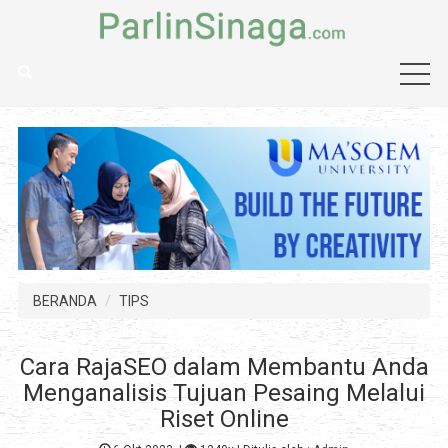
BERANDA
TIPS
Cara RajaSEO dalam Membantu Anda
Menganalisis Tujuan Pesaing Melalui
Riset Online