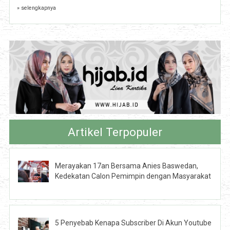
» selengkapnya
Artikel Terpopuler
Merayakan 17an Bersama Anies Baswedan,
Kedekatan Calon Pemimpin dengan Masyarakat
5 Penyebab Kenapa Subscriber Di Akun Youtube