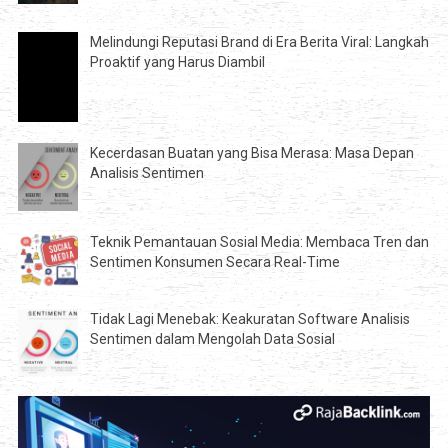
Melindungi Reputasi Brand di Era Berita Viral: Langkah
Proaktif yang Harus Diambil
Kecerdasan Buatan yang Bisa Merasa: Masa Depan
Analisis Sentimen
Teknik Pemantauan Sosial Media: Membaca Tren dan
Sentimen Konsumen Secara Real-Time
Tidak Lagi Menebak: Keakuratan Software Analisis
Sentimen dalam Mengolah Data Sosial