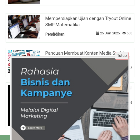
Mempersiapkan Ujian dengan Tryout Online
SMP Matematika
25 Jun 2025 |
550
Pendidikan
Panduan Membuat Konten Media Sosial
Tutup
yang Menarik
14 Mei 2025 |
453
Tips
Langkah Demi Langkah Menjadi Profesional
di Network Marketing dari Pemula
16 Des 2025 |
396
Tips