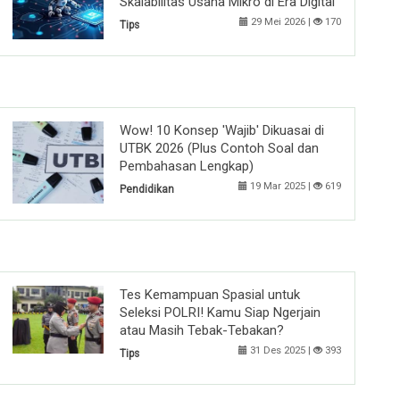
Skalabilitas Usaha Mikro di Era Digital
29 Mei 2026 |
170
Tips
Wow! 10 Konsep 'Wajib' Dikuasai di
UTBK 2026 (Plus Contoh Soal dan
Pembahasan Lengkap)
19 Mar 2025 |
619
Pendidikan
Tes Kemampuan Spasial untuk
Seleksi POLRI! Kamu Siap Ngerjain
atau Masih Tebak-Tebakan?
31 Des 2025 |
393
Tips