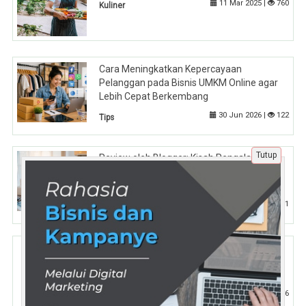
11 Mar 2025 |
760
Kuliner
Cara Meningkatkan Kepercayaan
Pelanggan pada Bisnis UMKM Online agar
Lebih Cepat Berkembang
30 Jun 2026 |
122
Tips
Tutup
Review oleh Blogger: Kisah Pengalaman
yang Menjadi Penentu Kepercayaan
Konsumen
28 Jan 2026 |
331
Tips
Pilih yang Paling Tepat untuk Bidangmu!
Kenapa Tryout CPNS Gratis SKB di Tryout.id
Lebih Unggul?
30 Apr 2025 |
466
Pendidikan