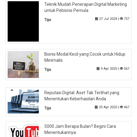
Teknik Mudah Penerapan Digital Marketing
untuk Pebisnis Pemula
27 Jul 2024 |
757
Tips
Bisnis Modal Kecil yang Cocok untuk Hidup
Minimalis
9 Apr 2025 |
567
Tips
Reputasi Digital: Aset Tak Terlihat yang
Menentukan Keberhasilan Anda
29 Apr 2025 |
467
Tips
5000 Jam Berapa Bulan? Begini Cara
Menentukannya