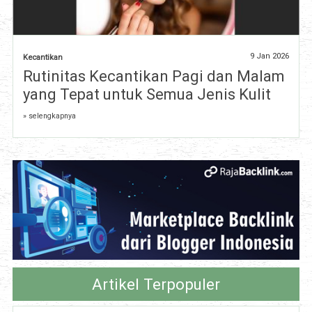
9 Jan 2026
Kecantikan
Rutinitas Kecantikan Pagi dan Malam
yang Tepat untuk Semua Jenis Kulit
» selengkapnya
Artikel Terpopuler