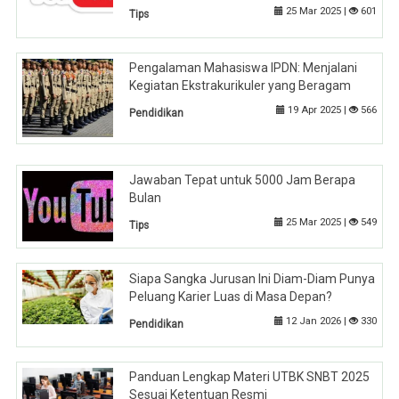
25 Mar 2025 |
601
Tips
Pengalaman Mahasiswa IPDN: Menjalani
Kegiatan Ekstrakurikuler yang Beragam
19 Apr 2025 |
566
Pendidikan
Jawaban Tepat untuk 5000 Jam Berapa
Bulan
25 Mar 2025 |
549
Tips
Siapa Sangka Jurusan Ini Diam-Diam Punya
Peluang Karier Luas di Masa Depan?
12 Jan 2026 |
330
Pendidikan
Panduan Lengkap Materi UTBK SNBT 2025
Sesuai Ketentuan Resmi