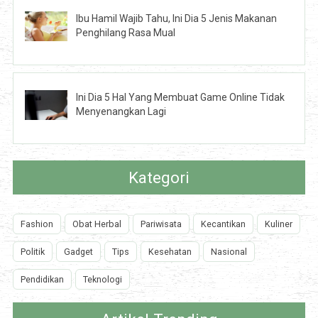
Ibu Hamil Wajib Tahu, Ini Dia 5 Jenis Makanan
Penghilang Rasa Mual
Ini Dia 5 Hal Yang Membuat Game Online Tidak
Menyenangkan Lagi
Kategori
Fashion
Obat Herbal
Pariwisata
Kecantikan
Kuliner
Politik
Gadget
Tips
Kesehatan
Nasional
Pendidikan
Teknologi