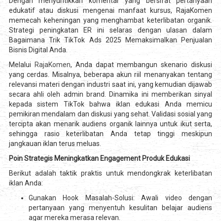
Dengan menyuntikkan komentar yang bersifat pertanyaan
edukatif atau diskusi mengenai manfaat kursus, RajaKomen
memecah keheningan yang menghambat keterlibatan organik.
Strategi peningkatan ER ini selaras dengan ulasan dalam
Bagaimana Trik TikTok Ads 2025 Memaksimalkan Penjualan
Bisnis Digital Anda.
Melalui
RajaKomen
, Anda dapat membangun skenario diskusi
yang cerdas. Misalnya, beberapa akun riil menanyakan tentang
relevansi materi dengan industri saat ini, yang kemudian dijawab
secara ahli oleh admin brand. Dinamika ini memberikan sinyal
kepada sistem TikTok bahwa iklan edukasi Anda memicu
pemikiran mendalam dan diskusi yang sehat. Validasi sosial yang
tercipta akan menarik audiens organik lainnya untuk ikut serta,
sehingga rasio keterlibatan Anda tetap tinggi meskipun
jangkauan iklan terus meluas.
Poin Strategis Meningkatkan Engagement Produk Edukasi
Berikut adalah taktik praktis untuk mendongkrak keterlibatan
iklan Anda:
Gunakan Hook Masalah-Solusi: Awali video dengan
pertanyaan yang menyentuh kesulitan belajar audiens
agar mereka merasa relevan.