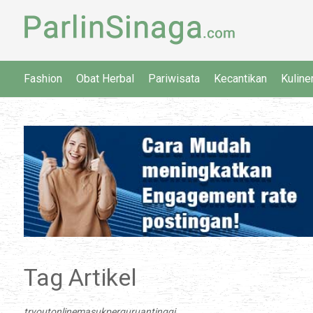
Fashion
Obat Herbal
Pariwisata
Kecantikan
Kuline
Tag Artikel
tryoutonlinemasukperguruantinggi