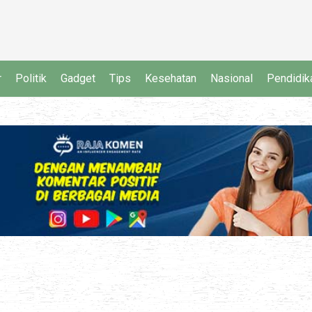
r
Politik
Gadget
Tips
Kesehatan
Nasional
Pendidik