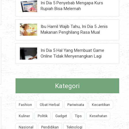
Ini Dia 5 Penyebab Mengapa Kurs
Rupiah Bisa Melemah
Ibu Hamil Wajib Tahu, Ini Dia 5 Jenis
Makanan Penghilang Rasa Mual
Ini Dia 5 Hal Yang Membuat Game
Online Tidak Menyenangkan Lagi
Kategori
Fashion
Obat Herbal
Pariwisata
Kecantikan
Kuliner
Politik
Gadget
Tips
Kesehatan
Nasional
Pendidikan
Teknologi