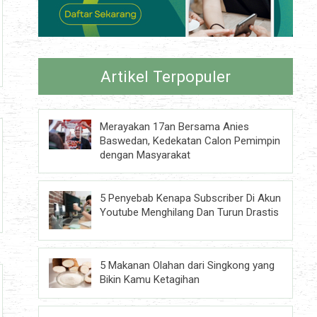
Artikel Terpopuler
Merayakan 17an Bersama Anies
Baswedan, Kedekatan Calon Pemimpin
dengan Masyarakat
5 Penyebab Kenapa Subscriber Di Akun
Youtube Menghilang Dan Turun Drastis
5 Makanan Olahan dari Singkong yang
Bikin Kamu Ketagihan