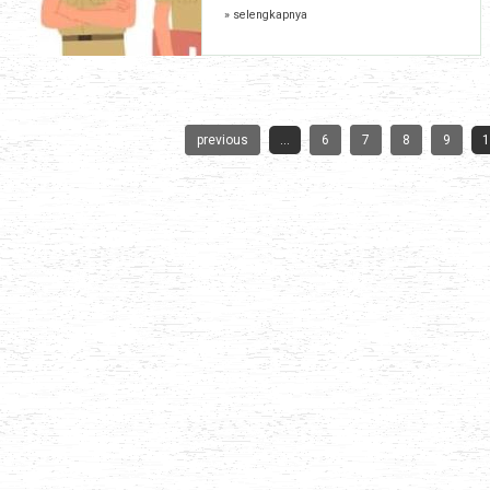
» selengkapnya
previous
...
6
7
8
9
1