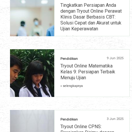
Tingkatkan Persiapan Anda
dengan Tryout Online Perawat
Klinis Dasar Berbasis CBT:
Solusi Cepat dan Akurat untuk
Ujian Keperawatan
» selengkapnya
9 Jun 2025
Pendidikan
Tryout Online Matematika
Kelas 9: Persiapan Terbaik
Menuju Ujian
» selengkapnya
3 Jun 2025
Pendidikan
Tryout Online CPNS: