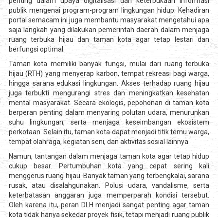
penting dalam upaya digitalisasi dan keterbukaan informasi
publik mengenai program-program lingkungan hidup. Kehadiran
portal semacam ini juga membantu masyarakat mengetahui apa
saja langkah yang dilakukan pemerintah daerah dalam menjaga
ruang terbuka hijau dan taman kota agar tetap lestari dan
berfungsi optimal.
Taman kota memiliki banyak fungsi, mulai dari ruang terbuka
hijau (RTH) yang menyerap karbon, tempat rekreasi bagi warga,
hingga sarana edukasi lingkungan. Akses terhadap ruang hijau
juga terbukti mengurangi stres dan meningkatkan kesehatan
mental masyarakat. Secara ekologis, pepohonan di taman kota
berperan penting dalam menyaring polutan udara, menurunkan
suhu lingkungan, serta menjaga keseimbangan ekosistem
perkotaan. Selain itu, taman kota dapat menjadi titik temu warga,
tempat olahraga, kegiatan seni, dan aktivitas sosial lainnya.
Namun, tantangan dalam menjaga taman kota agar tetap hidup
cukup besar. Pertumbuhan kota yang cepat sering kali
menggerus ruang hijau. Banyak taman yang terbengkalai, sarana
rusak, atau disalahgunakan. Polusi udara, vandalisme, serta
keterbatasan anggaran juga memperparah kondisi tersebut.
Oleh karena itu, peran DLH menjadi sangat penting agar taman
kota tidak hanya sekedar proyek fisik, tetapi menjadi ruang publik