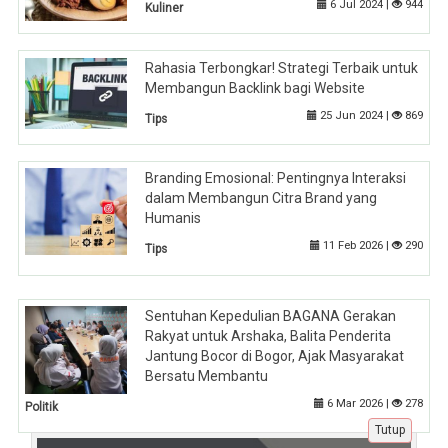
6 Jul 2024 |
944
Kuliner
Rahasia Terbongkar! Strategi Terbaik untuk
Membangun Backlink bagi Website
25 Jun 2024 |
869
Tips
Branding Emosional: Pentingnya Interaksi
dalam Membangun Citra Brand yang
Humanis
11 Feb 2026 |
290
Tips
Sentuhan Kepedulian BAGANA Gerakan
Rakyat untuk Arshaka, Balita Penderita
Jantung Bocor di Bogor, Ajak Masyarakat
Bersatu Membantu
6 Mar 2026 |
278
Politik
Tutup