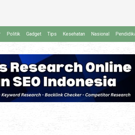
r
Politik
Gadget
Tips
Kesehatan
Nasional
Pendidik